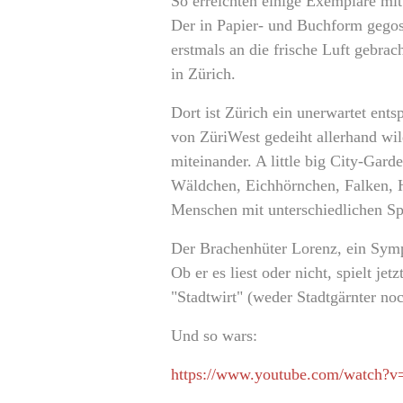
So erreichten einige Exemplare mit
Der in Papier- und Buchform gego
erstmals an die frische Luft gebra
in Zürich.
Dort ist Zürich ein unerwartet ent
von ZüriWest gedeiht allerhand wil
miteinander. A little big City-Gar
Wäldchen, Eichhörnchen, Falken, 
Menschen mit unterschiedlichen Sp
Der Brachenhüter Lorenz, ein Symp
Ob er es liest oder nicht, spielt j
"Stadtwirt" (weder Stadtgärnter no
Und so wars:
https://www.youtube.com/watch?