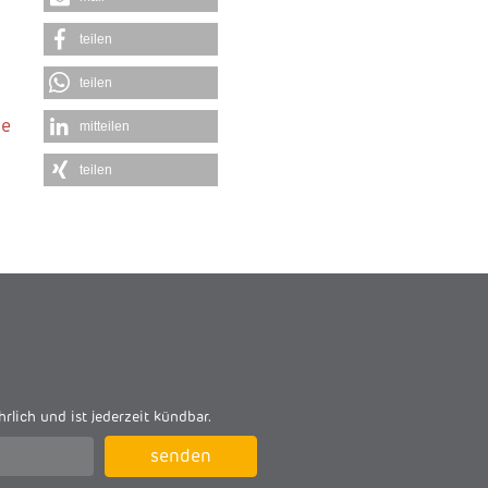
teilen
teilen
ge
mitteilen
teilen
hrlich und ist jederzeit kündbar.