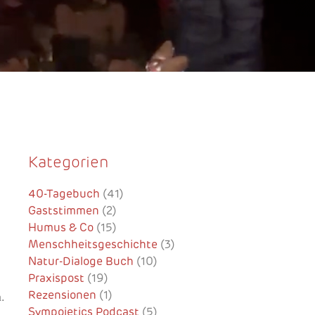
Kategorien
40-Tagebuch
(41)
Gaststimmen
(2)
Humus & Co
(15)
Menschheitsgeschichte
(3)
Natur-Dialoge Buch
(10)
Praxispost
(19)
Rezensionen
(1)
.
Sympoietics Podcast
(5)