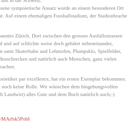
 uns in die Schweiz.
ssene sympoietische Ansatz wurde an einem besonderen Ort
cht: Auf einem ehemaligen Fussballstadium, der Stadionbrache
spanntes Zürich. Dort zwischen den grossen Ausfallsstrassen
d und auf schlichte weise doch gehütet nebeneinander,
den samt Skaterbahn und Lehmofen, Plumpsklo, Spielfelder,
Heuschrecken und natürlich auch Menschen, ganz vielen
rachen.
oietiker par excellence, hat ein ersten Exemplar bekommen.
etzt noch keine Rolle. Wir wünschen dem hingebungsvollen
ch Landwirt) alles Gute und dem Buch natürlich auch;-)
v=MArfsk5PobI