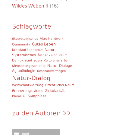
Wildes Weben II
(16)
Schlagworte
ökosystemisches
Altes Handwerk
Gutes Leben
Community
Kreislaufökonomie
Natur-
Systemisches
Ästhetik und Raum
Demokratiefragen
Kulturelles Erbe
Natur-Dialoge
Menschengeschichte
Agrarökologie
Resonanzvermögen
Natur-Dialog
Weltverantwortung
Öffentlicher Raum
Zirkularität
Erinnerungsräume
Sympoiese
Pluralität
zu den Autoren >>
mail