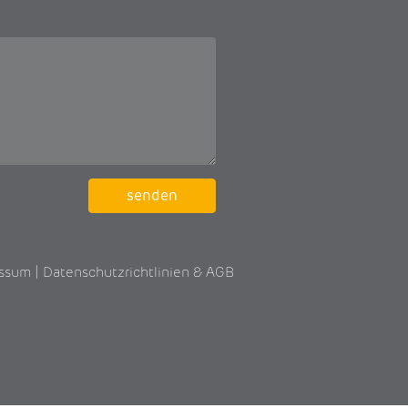
essum
|
Datenschutzrichtlinien
&
AGB