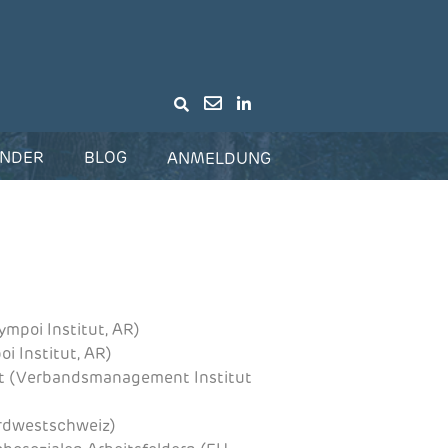
(current)
(current)
ENDER
BLOG
ANMELDUNG
mpoi Institut, AR)
i Institut, AR)
 (Verbandsmanagement Institut
rdwestschweiz)