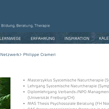
KAL
LERNWEGE
ERFAHRUNG
INSPIRATION
 Netzwerk
> Philippe Crameri
Masterzyklus Systemische Naturtherapie (Sy
Lehrgang Systemische Naturtherapie (Sympo
Diplomlehrgang Verbands-/NPO Managment
(Universität Freiburg/CH)
MAS Thesis Psychosoziale Beratung (FH No