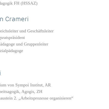
pädagogik FH (HSSAZ)
en Crameri
eichsleiter und Geschäftsleiter
sratspräsident
pädagoge und Gruppenleiter
zialpädagoge
i
ium von Sympoi Institut, AR
beitsagogik, Agogis, ZH
ustein 2. „Arbeitsprozesse organisieren“