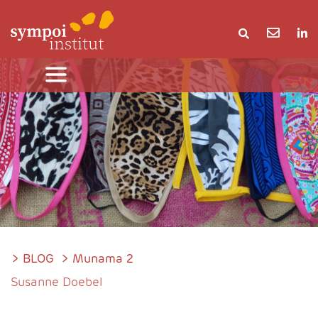
>
BLOG
> Munama 2
Susanne Doebel