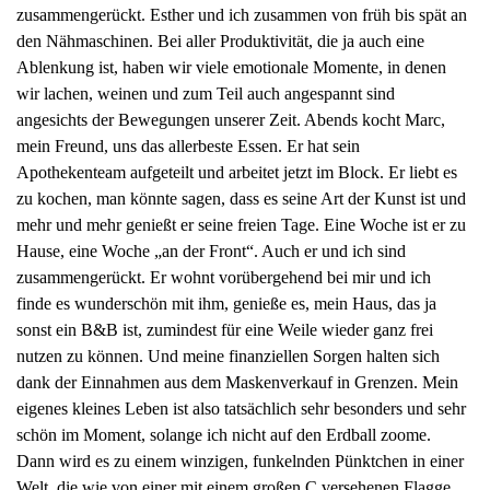
zusammengerückt. Esther und ich zusammen von früh bis spät an
den Nähmaschinen. Bei aller Produktivität, die ja auch eine
Ablenkung ist, haben wir viele emotionale Momente, in denen
wir lachen, weinen und zum Teil auch angespannt sind
angesichts der Bewegungen unserer Zeit. Abends kocht Marc,
mein Freund, uns das allerbeste Essen. Er hat sein
Apothekenteam aufgeteilt und arbeitet jetzt im Block. Er liebt es
zu kochen, man könnte sagen, dass es seine Art der Kunst ist und
mehr und mehr genießt er seine freien Tage. Eine Woche ist er zu
Hause, eine Woche „an der Front“. Auch er und ich sind
zusammengerückt. Er wohnt vorübergehend bei mir und ich
finde es wunderschön mit ihm, genieße es, mein Haus, das ja
sonst ein B&B ist, zumindest für eine Weile wieder ganz frei
nutzen zu können. Und meine finanziellen Sorgen halten sich
dank der Einnahmen aus dem Maskenverkauf in Grenzen. Mein
eigenes kleines Leben ist also tatsächlich sehr besonders und sehr
schön im Moment, solange ich nicht auf den Erdball zoome.
Dann wird es zu einem winzigen, funkelnden Pünktchen in einer
Welt, die wie von einer mit einem großen C versehenen Flagge