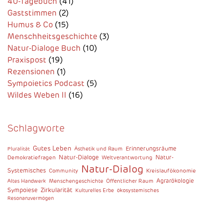
40-Tagebuch
(41)
Gaststimmen
(2)
Humus & Co
(15)
Menschheitsgeschichte
(3)
Natur-Dialoge Buch
(10)
Praxispost
(19)
Rezensionen
(1)
Sympoietics Podcast
(5)
Wildes Weben II
(16)
Schlagworte
Gutes Leben
Erinnerungsräume
Pluralität
Ästhetik und Raum
Natur-Dialoge
Demokratiefragen
Natur-
Weltverantwortung
Natur-Dialog
Systemisches
Kreislaufökonomie
Community
Agrarökologie
Altes Handwerk
Menschengeschichte
Öffentlicher Raum
Zirkularität
Sympoiese
Kulturelles Erbe
ökosystemisches
Resonanzvermögen